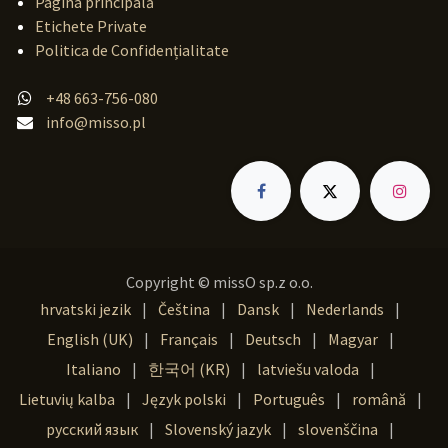
Pagina principală
Etichete Private
Politica de Confidențialitate
+48 663-756-080
info@misso.pl
Copyright © missO sp.z o.o.
hrvatski jezik
|
Čeština
|
Dansk
|
Nederlands
|
English (UK)
|
Français
|
Deutsch
|
Magyar
|
Italiano
|
한국어 (KR)
|
latviešu valoda
|
Lietuvių kalba
|
Język polski
|
Português
|
română
|
русский язык
|
Slovenský jazyk
|
slovenščina
|