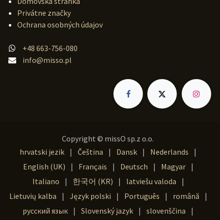
Domovská stránka
Privátne značky
Ochrana osobných údajov
+48 663-756-080
info@misso.pl
Copyright © missO sp.z o.o.
hrvatski jezik
|
Čeština
|
Dansk
|
Nederlands
|
English (UK)
|
Français
|
Deutsch
|
Magyar
|
Italiano
|
한국어 (KR)
|
latviešu valoda
|
Lietuvių kalba
|
Język polski
|
Português
|
română
|
русский язык
|
Slovenský jazyk
|
slovenščina
|