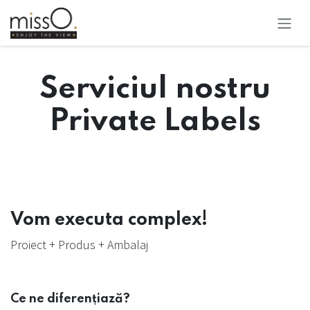
Sari la conținut
Serviciul nostru
Private Labels
Vom executa complex!
Proiect + Produs + Ambalaj
Ce ne diferențiază?