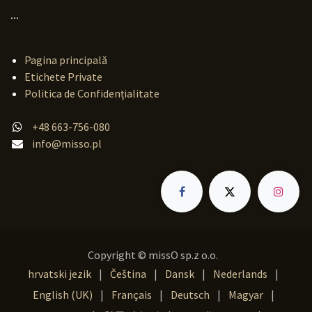
...
Pagina principală
Etichete Private
Politica de Confidențialitate
+48 663-756-080
info@misso.pl
Copyright © missO sp.z o.o.
hrvatski jezik
|
Čeština
|
Dansk
|
Nederlands
|
English (UK)
|
Français
|
Deutsch
|
Magyar
|