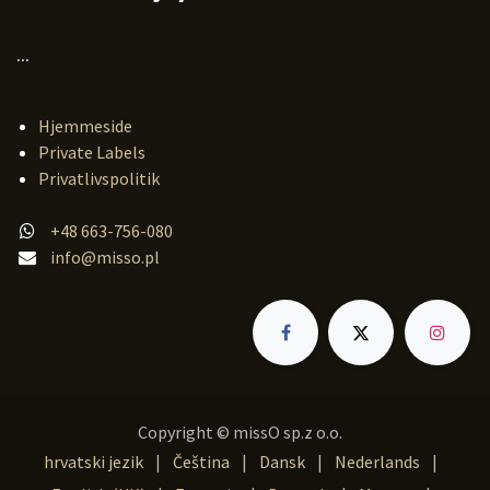
...
Hjemmeside
Private Labels
Privatlivspolitik
+48 663-756-080
info@misso.pl
Copyright © missO sp.z o.o.
hrvatski jezik
|
Čeština
|
Dansk
|
Nederlands
|