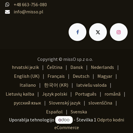
+48 663-756-080
info@misso.pl
Copyright © missO sp.z o.o.
hrvatski jezik
|
Čeština
|
Dansk
|
Nederlands
|
English (UK)
|
Français
|
Deutsch
|
Magyar
|
Italiano
|
한국어 (KR)
|
latviešu valoda
|
Lietuvių kalba
|
Język polski
|
Português
|
română
|
русский язык
|
Slovenský jazyk
|
slovenščina
|
Español
|
Svenska
Uporablja tehnologijo
- Številka 1
Odprto kodni
eCommerce